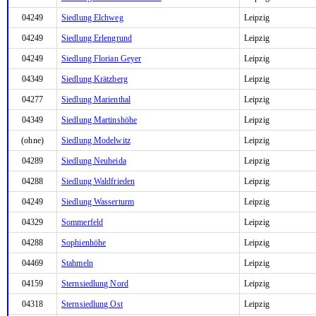
04249
Siedlung Elchweg
Leipzig
04249
Siedlung Erlengrund
Leipzig
04249
Siedlung Florian Geyer
Leipzig
04349
Siedlung Krätzberg
Leipzig
04277
Siedlung Marienthal
Leipzig
04349
Siedlung Martinshöhe
Leipzig
(ohne)
Siedlung Modelwitz
Leipzig
04289
Siedlung Neuheida
Leipzig
04288
Siedlung Waldfrieden
Leipzig
04249
Siedlung Wasserturm
Leipzig
04329
Sommerfeld
Leipzig
04288
Sophienhöhe
Leipzig
04469
Stahmeln
Leipzig
04159
Sternsiedlung Nord
Leipzig
04318
Sternsiedlung Ost
Leipzig