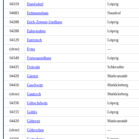
04319
Engelsdorf
Leipzig
04683
Erdmannshain
Naunhof
04288
Erich-Zeigner-Siedlung
Leipzig
04288
Eulengraben
Leipzig
04129
Eutritzsch
Leipzig
(ohne)
Eytra
—
04349
Fortunasiedlung
Leipzig
04435
Freiroda
Schkeuditz
04420
Gärnitz
Markranstädt
04416
Gaschwitz
Markkleeberg
(ohne)
Gautzsch
Markkleeberg
04356
Göbschelwitz
Leipzig
04155
Gohlis
Leipzig
04420
Göhrenz
Markranstädt
(ohne)
Göltzschen
—
04356
Gottscheina
Leipzig