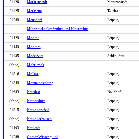
04420
Markranstädt
Markranstädt
04425
Merkwitz
Taucha
04289
Meusdorf
Leipzig
—
Miltitz siehe Großmiltitz und Kleinmiltitz
—
04129
Mockau
Leipzig
04159
Möckern
Leipzig
04435
Modelwitz
Schkeuditz
(ohne)
Möhritzsch
—
04316
Mölkau
Leipzig
04349
Moränensiedlung
Leipzig
04683
Naunhof
Naunhof
(ohne)
Neureudnitz
Leipzig
04315
Neuschönefeld
Leipzig
(ohne)
Neusellerhausen
Leipzig
04103
Neustadt
Leipzig
04288
Oberer Wiesengrund
Leipzig