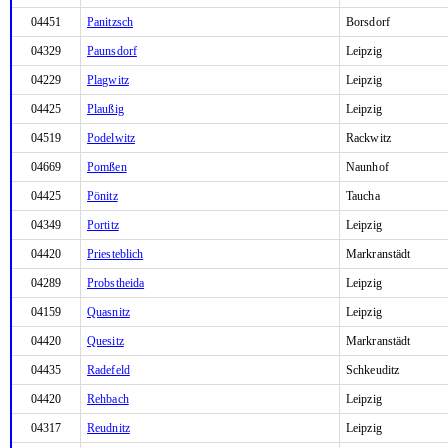
04451
Panitzsch
Borsdorf
04329
Paunsdorf
Leipzig
04229
Plagwitz
Leipzig
04425
Plaußig
Leipzig
04519
Podelwitz
Rackwitz
04669
Pomßen
Naunhof
04425
Pönitz
Taucha
04349
Portitz
Leipzig
04420
Priesteblich
Markranstädt
04289
Probstheida
Leipzig
04159
Quasnitz
Leipzig
04420
Quesitz
Markranstädt
04435
Radefeld
Schkeuditz
04420
Rehbach
Leipzig
04317
Reudnitz
Leipzig