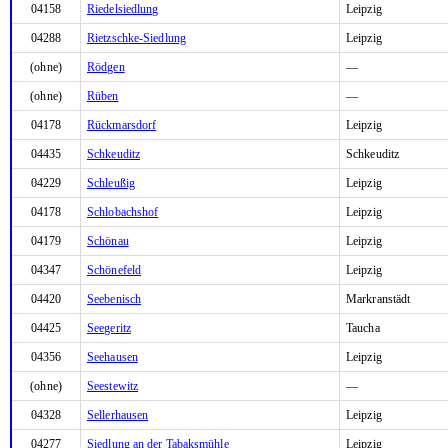
04158
Riedelsiedlung
Leipzig
04288
Rietzschke-Siedlung
Leipzig
(ohne)
Rödgen
—
(ohne)
Rüben
—
04178
Rückmarsdorf
Leipzig
04435
Schkeuditz
Schkeuditz
04229
Schleußig
Leipzig
04178
Schlobachshof
Leipzig
04179
Schönau
Leipzig
04347
Schönefeld
Leipzig
04420
Seebenisch
Markranstädt
04425
Seegeritz
Taucha
04356
Seehausen
Leipzig
(ohne)
Seestewitz
—
04328
Sellerhausen
Leipzig
04277
Siedlung an der Tabaksmühle
Leipzig