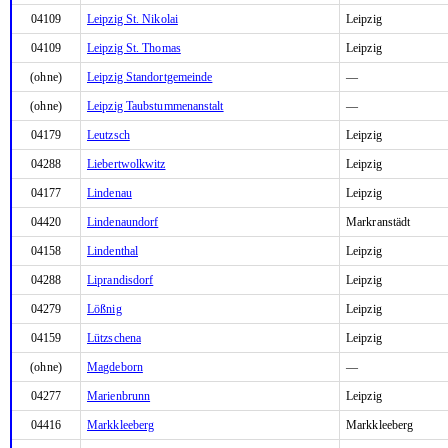
04109
Leipzig St. Nikolai
Leipzig
04109
Leipzig St. Thomas
Leipzig
(ohne)
Leipzig Standortgemeinde
—
(ohne)
Leipzig Taubstummenanstalt
—
04179
Leutzsch
Leipzig
04288
Liebertwolkwitz
Leipzig
04177
Lindenau
Leipzig
04420
Lindenaundorf
Markranstädt
04158
Lindenthal
Leipzig
04288
Liprandisdorf
Leipzig
04279
Lößnig
Leipzig
04159
Lützschena
Leipzig
(ohne)
Magdeborn
—
04277
Marienbrunn
Leipzig
04416
Markkleeberg
Markkleeberg