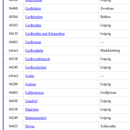
04460
Großdalzig
Zwenkau
04564
Großdeuben
Böhlen
04205
Großmiltitz
Leipzig
04129
Großmiltitz und Kleinmiltitz
Leipzig
04463
Großpösna
—
(ohne)
Großstädteln
Markkleeberg
04158
Großwiederitzsch
Leipzig
04249
Großzschocher
Leipzig
(ohne)
Gruna
—
04209
Grünau
Leipzig
04463
Güldengossa
Großpösna
04430
Gundorf
Leipzig
04159
Hänichen
Leipzig
04249
Hartmannsdorf
Leipzig
04435
Hayna
Schkeuditz