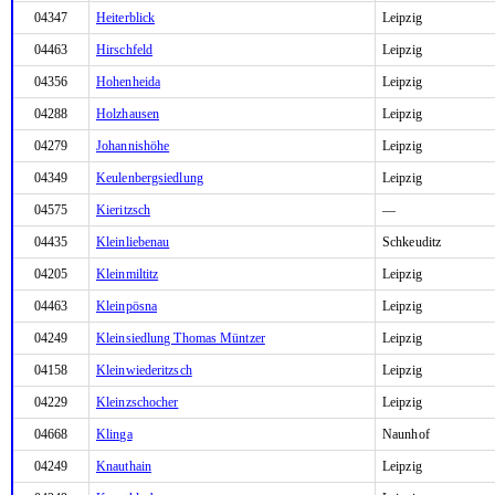
04347
Heiterblick
Leipzig
04463
Hirschfeld
Leipzig
04356
Hohenheida
Leipzig
04288
Holzhausen
Leipzig
04279
Johannishöhe
Leipzig
04349
Keulenbergsiedlung
Leipzig
04575
Kieritzsch
—
04435
Kleinliebenau
Schkeuditz
04205
Kleinmiltitz
Leipzig
04463
Kleinpösna
Leipzig
04249
Kleinsiedlung Thomas Müntzer
Leipzig
04158
Kleinwiederitzsch
Leipzig
04229
Kleinzschocher
Leipzig
04668
Klinga
Naunhof
04249
Knauthain
Leipzig