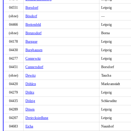
04551
Borsdorf
Leipzig
(ohne)
Bösdorf
—
04466
Breitenfeld
Leipzig
(ohne)
Breunsdorf
Borna
04178
Burgaue
Leipzig
04430
Burghausen
Leipzig
04277
Connewitz
Leipzig
04451
Cunnersdorf
Borsdorf
(ohne)
Dewitz
Taucha
04420
Döhlen
Markranstädt
04279
Dölitz
Leipzig
04435
Dölzig
Schkeuditz
04289
Dösen
Leipzig
04207
Dreiecksiedlung
Leipzig
04683
Eicha
Naunhof