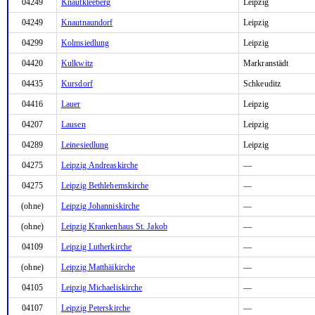
04249
Knautkleeberg
Leipzig
04249
Knautnaundorf
Leipzig
04299
Kolmsiedlung
Leipzig
04420
Kulkwitz
Markranstädt
04435
Kursdorf
Schkeuditz
04416
Lauer
Leipzig
04207
Lausen
Leipzig
04289
Leinesiedlung
Leipzig
04275
Leipzig Andreaskirche
—
04275
Leipzig Bethlehemskirche
—
(ohne)
Leipzig Johanniskirche
—
(ohne)
Leipzig Krankenhaus St. Jakob
—
04109
Leipzig Lutherkirche
—
(ohne)
Leipzig Matthäikirche
—
04105
Leipzig Michaeliskirche
—
04107
Leipzig Peterskirche
—