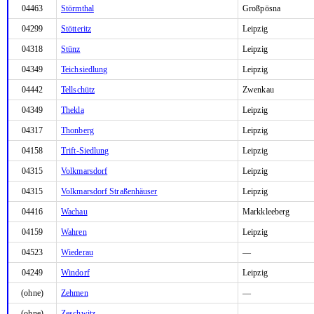
04463
Störmthal
Großpösna
04299
Stötteritz
Leipzig
04318
Stünz
Leipzig
04349
Teichsiedlung
Leipzig
04442
Tellschütz
Zwenkau
04349
Thekla
Leipzig
04317
Thonberg
Leipzig
04158
Trift-Siedlung
Leipzig
04315
Volkmarsdorf
Leipzig
04315
Volkmarsdorf Straßenhäuser
Leipzig
04416
Wachau
Markkleeberg
04159
Wahren
Leipzig
04523
Wiederau
—
04249
Windorf
Leipzig
(ohne)
Zehmen
—
(ohne)
Zeschwitz
—