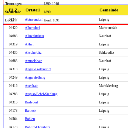
Trauungen
1890-1916
PLZ
Ortsteil
Gemeinde
Sterbefälle
1890
04347
Abtnaundorf
Leipzig
Lücken
Konf. 1891
04420
Albersdorf
Markranstädt
04683
Albrechtshain
Naunhof
04319
Althen
Leipzig
04435
Altscherbitz
Schkeuditz
04683
Ammelshain
Naunhof
04318
Anger-Crottendorf
Leipzig
04249
Angersiedlung
Leipzig
04416
Auenhain
Markkleeberg
04288
August-Bebel-Siedlung
Leipzig
04316
Baalsdorf
Leipzig
04178
Barneck
Leipzig
04564
Böhlen
—
04178
Böhlitz-Ehrenberg
Leipzig