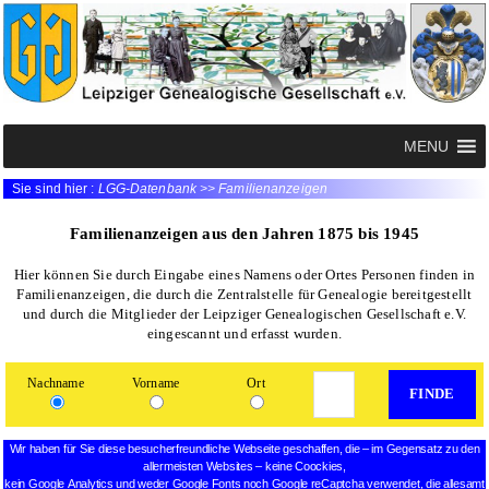
MENU
Sie sind hier :
LGG-Datenbank >> Familienanzeigen
Familienanzeigen aus den Jahren 1875 bis 1945
Hier können Sie durch Eingabe eines Namens oder Ortes Personen finden in
Familienanzeigen, die durch die Zentralstelle für Genealogie bereitgestellt
und durch die Mitglieder der Leipziger Genealogischen Gesellschaft e.V.
eingescannt und erfasst wurden.
Nachname
Vorname
Ort
Wir haben für Sie diese besucherfreundliche Webseite geschaffen, die – im Gegensatz zu den
allermeisten Websites – keine Coockies,
kein Google Analytics und weder Google Fonts noch Google reCaptcha verwendet, die allesamt