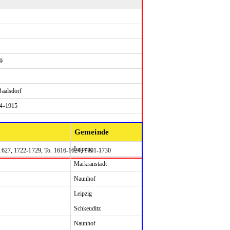
9
Baalsdorf
14-1915
Gemeinde
Leipzig
1627, 1722-1729, To. 1616-1624, 1701-1730
Markranstädt
Naunhof
Leipzig
Schkeuditz
Naunhof