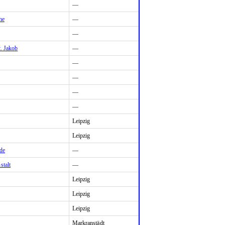
—
he
—
—
. Jakob
—
—
—
—
—
Leipzig
Leipzig
de
—
stalt
—
Leipzig
Leipzig
Leipzig
Markranstädt