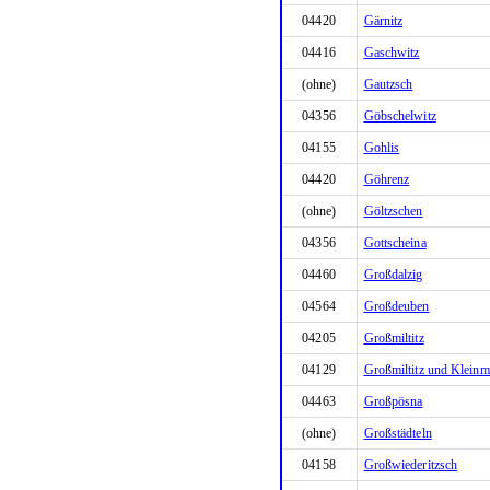
04420
Gärnitz
04416
Gaschwitz
(ohne)
Gautzsch
04356
Göbschelwitz
04155
Gohlis
04420
Göhrenz
(ohne)
Göltzschen
04356
Gottscheina
04460
Großdalzig
04564
Großdeuben
04205
Großmiltitz
04129
Großmiltitz und Kleinmi
04463
Großpösna
(ohne)
Großstädteln
04158
Großwiederitzsch