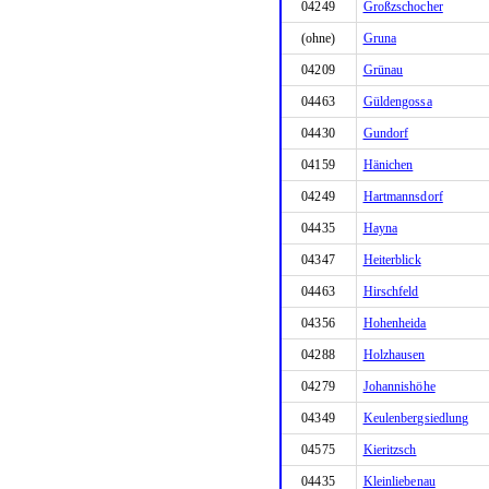
04249
Großzschocher
(ohne)
Gruna
04209
Grünau
04463
Güldengossa
04430
Gundorf
04159
Hänichen
04249
Hartmannsdorf
04435
Hayna
04347
Heiterblick
04463
Hirschfeld
04356
Hohenheida
04288
Holzhausen
04279
Johannishöhe
04349
Keulenbergsiedlung
04575
Kieritzsch
04435
Kleinliebenau