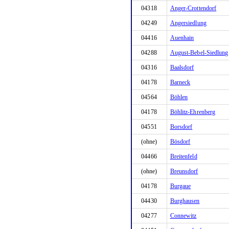
04318
Anger-Crottendorf
04249
Angersiedlung
04416
Auenhain
04288
August-Bebel-Siedlung
04316
Baalsdorf
04178
Barneck
04564
Böhlen
04178
Böhlitz-Ehrenberg
04551
Borsdorf
(ohne)
Bösdorf
04466
Breitenfeld
(ohne)
Breunsdorf
04178
Burgaue
04430
Burghausen
04277
Connewitz