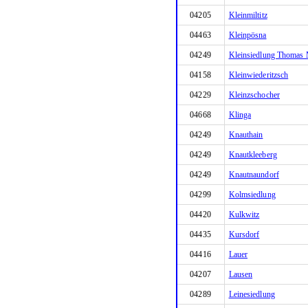
04205
Kleinmiltitz
04463
Kleinpösna
04249
Kleinsiedlung Thomas 
04158
Kleinwiederitzsch
04229
Kleinzschocher
04668
Klinga
04249
Knauthain
04249
Knautkleeberg
04249
Knautnaundorf
04299
Kolmsiedlung
04420
Kulkwitz
04435
Kursdorf
04416
Lauer
04207
Lausen
04289
Leinesiedlung