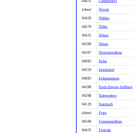
04451
Cunnersdorf
(ohne)
Dewitz
04420
Döhlen
04279
Dölitz
04435
Dölzig
04289
Dösen
04207
Dreiecksiedlung
04683
Eicha
04319
Engelsdorf
04683
Erdmannshain
04288
Erich-Zeigner-Siedlung
04288
Eulengraben
04129
Eutritzsch
(ohne)
Eytra
04349
Fortunasiedlung
04435
Freiroda