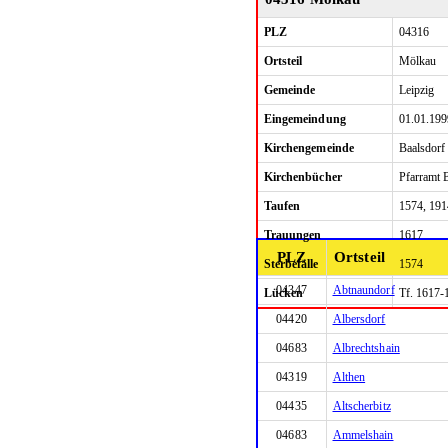
PLZ
04316
Ortsteil
Mölkau
Gemeinde
Leipzig
Eingemeindung
01.01.199
Kirchengemeinde
Baalsdorf
Kirchenbücher
Pfarramt 
Taufen
1574, 19
Trauungen
1617
PLZ
Ortsteil
Sterbefälle
1574
04347
Abtnaundorf
Lücken
Tf. 1617-
04420
Albersdorf
04683
Albrechtshain
04319
Althen
04435
Altscherbitz
04683
Ammelshain