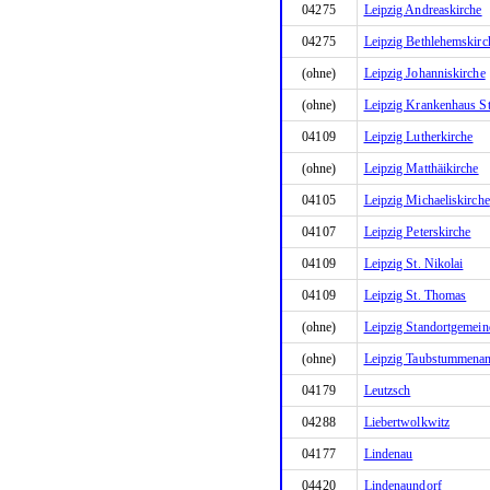
04275
Leipzig Andreaskirche
04275
Leipzig Bethlehemskirc
(ohne)
Leipzig Johanniskirche
(ohne)
Leipzig Krankenhaus St
04109
Leipzig Lutherkirche
(ohne)
Leipzig Matthäikirche
04105
Leipzig Michaeliskirche
04107
Leipzig Peterskirche
04109
Leipzig St. Nikolai
04109
Leipzig St. Thomas
(ohne)
Leipzig Standortgemein
(ohne)
Leipzig Taubstummenan
04179
Leutzsch
04288
Liebertwolkwitz
04177
Lindenau
04420
Lindenaundorf