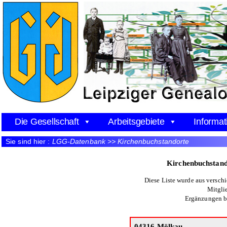
Die Gesellschaft
Arbeitsgebiete
Informat
Sie sind hier :
LGG-Datenbank >> Kirchenbuchstandorte
Kirchenbuchstand
Diese Liste wurde aus versch
Mitgli
Ergänzungen b
04316 Mölkau