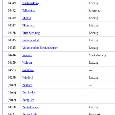
04349
Teichsiedlung
Leipzig
04442
Tellschütz
Zwenkau
04349
Thekla
Leipzig
04317
Thonberg
Leipzig
04158
Trift-Siedlung
Leipzig
04315
Volkmarsdorf
Leipzig
04315
Volkmarsdorf Straßenhäuser
Leipzig
04416
Wachau
Markkleeberg
04159
Wahren
Leipzig
04523
Wiederau
—
04249
Windorf
Leipzig
(ohne)
Zehmen
—
(ohne)
Zeschwitz
—
(ohne)
Zöbigker
—
04288
Zuckelhausen
Leipzig
04451
Zweenfurth
Borsdorf