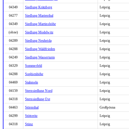
04349
Siedlung Krätzberg
Leipzig
04277
Siedlung Marienthal
Leipzig
04349
Siedlung Martinshöhe
Leipzig
(ohne)
Siedlung Modelwitz
Leipzig
04289
Siedlung Neuheida
Leipzig
04288
Siedlung Waldfrieden
Leipzig
04249
Siedlung Wasserturm
Leipzig
04329
Sommerfeld
Leipzig
04288
Sophienhöhe
Leipzig
04469
Stahmeln
Leipzig
04159
Sternsiedlung Nord
Leipzig
04318
Sternsiedlung Ost
Leipzig
04463
Störmthal
Großpösna
04299
Stötteritz
Leipzig
04318
Stünz
Leipzig