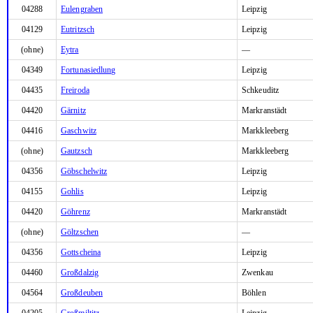
04288
Eulengraben
Leipzig
04129
Eutritzsch
Leipzig
(ohne)
Eytra
—
04349
Fortunasiedlung
Leipzig
04435
Freiroda
Schkeuditz
04420
Gärnitz
Markranstädt
04416
Gaschwitz
Markkleeberg
(ohne)
Gautzsch
Markkleeberg
04356
Göbschelwitz
Leipzig
04155
Gohlis
Leipzig
04420
Göhrenz
Markranstädt
(ohne)
Göltzschen
—
04356
Gottscheina
Leipzig
04460
Großdalzig
Zwenkau
04564
Großdeuben
Böhlen
04205
Großmiltitz
Leipzig