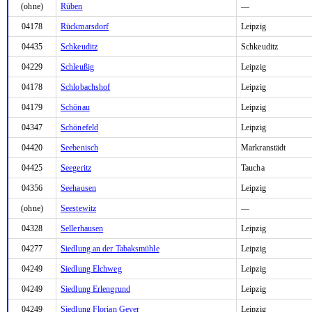
(ohne)
Rüben
—
04178
Rückmarsdorf
Leipzig
04435
Schkeuditz
Schkeuditz
04229
Schleußig
Leipzig
04178
Schlobachshof
Leipzig
04179
Schönau
Leipzig
04347
Schönefeld
Leipzig
04420
Seebenisch
Markranstädt
04425
Seegeritz
Taucha
04356
Seehausen
Leipzig
(ohne)
Seestewitz
—
04328
Sellerhausen
Leipzig
04277
Siedlung an der Tabaksmühle
Leipzig
04249
Siedlung Elchweg
Leipzig
04249
Siedlung Erlengrund
Leipzig
04249
Siedlung Florian Geyer
Leipzig