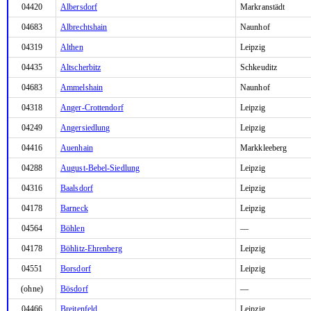
04420
Albersdorf
Markranstädt
04683
Albrechtshain
Naunhof
04319
Althen
Leipzig
04435
Altscherbitz
Schkeuditz
04683
Ammelshain
Naunhof
04318
Anger-Crottendorf
Leipzig
04249
Angersiedlung
Leipzig
04416
Auenhain
Markkleeberg
04288
August-Bebel-Siedlung
Leipzig
04316
Baalsdorf
Leipzig
04178
Barneck
Leipzig
04564
Böhlen
—
04178
Böhlitz-Ehrenberg
Leipzig
04551
Borsdorf
Leipzig
(ohne)
Bösdorf
—
04466
Breitenfeld
Leipzig