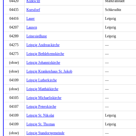
04420
Kulkwitz
Markranstädt
04435
Kursdorf
Schkeuditz
04416
Lauer
Leipzig
04207
Lausen
Leipzig
04289
Leinesiedlung
Leipzig
04275
Leipzig Andreaskirche
—
04275
Leipzig Bethlehemskirche
—
(ohne)
Leipzig Johanniskirche
—
(ohne)
Leipzig Krankenhaus St. Jakob
—
04109
Leipzig Lutherkirche
—
(ohne)
Leipzig Matthäikirche
—
04105
Leipzig Michaeliskirche
—
04107
Leipzig Peterskirche
—
04109
Leipzig St. Nikolai
Leipzig
04109
Leipzig St. Thomas
Leipzig
(ohne)
Leipzig Standortgemeinde
—