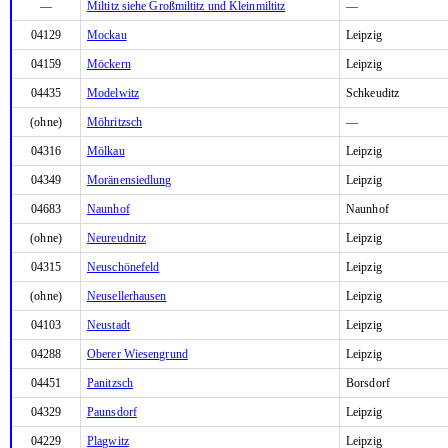
—
Miltitz siehe Großmiltitz und Kleinmiltitz
—
04129
Mockau
Leipzig
04159
Möckern
Leipzig
04435
Modelwitz
Schkeuditz
(ohne)
Möhritzsch
—
04316
Mölkau
Leipzig
04349
Moränensiedlung
Leipzig
04683
Naunhof
Naunhof
(ohne)
Neureudnitz
Leipzig
04315
Neuschönefeld
Leipzig
(ohne)
Neusellerhausen
Leipzig
04103
Neustadt
Leipzig
04288
Oberer Wiesengrund
Leipzig
04451
Panitzsch
Borsdorf
04329
Paunsdorf
Leipzig
04229
Plagwitz
Leipzig