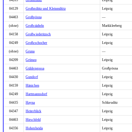
04129
Großmiltitz und Kleinmiltitz
Leipzig
04463
Großpösna
—
(ohne)
Großstädteln
Markkleeberg
04158
Großwiederitzsch
Leipzig
04249
Großzschocher
Leipzig
(ohne)
Gruna
—
04209
Grünau
Leipzig
04463
Güldengossa
Großpösna
04430
Gundorf
Leipzig
04159
Hänichen
Leipzig
04249
Hartmannsdorf
Leipzig
04435
Hayna
Schkeuditz
04347
Heiterblick
Leipzig
04463
Hirschfeld
Leipzig
04356
Hohenheida
Leipzig