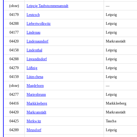
(ohne)
Leipzig Taubstummenanstalt
—
04179
Leutzsch
Leipzig
04288
Liebertwolkwitz
Leipzig
04177
Lindenau
Leipzig
04420
Lindenaundorf
Markranstädt
04158
Lindenthal
Leipzig
04288
Liprandisdorf
Leipzig
04279
Lößnig
Leipzig
04159
Lützschena
Leipzig
(ohne)
Magdeborn
—
04277
Marienbrunn
Leipzig
04416
Markkleeberg
Markkleeberg
04420
Markranstädt
Markranstädt
04425
Merkwitz
Taucha
04289
Meusdorf
Leipzig