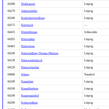
04288
Holzhausen
Leipzig
04279
Johannishöhe
Leipzig
04349
Keulenbergsiedlung
Leipzig
04575
Kieritzsch
—
04435
Kleinliebenau
Schkeuditz
04205
Kleinmiltitz
Leipzig
04463
Kleinpösna
Leipzig
04249
Kleinsiedlung Thomas Müntzer
Leipzig
04158
Kleinwiederitzsch
Leipzig
04229
Kleinzschocher
Leipzig
04668
Klinga
Naunhof
04249
Knauthain
Leipzig
04249
Knautkleeberg
Leipzig
04249
Knautnaundorf
Leipzig
04299
Kolmsiedlung
Leipzig