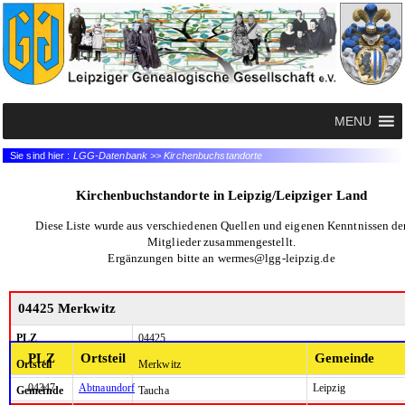
MENU
Sie sind hier :
LGG-Datenbank >> Kirchenbuchstandorte
Kirchenbuchstandorte in Leipzig/Leipziger Land
Diese Liste wurde aus verschiedenen Quellen und eigenen Kenntnissen de
Mitglieder zusammengestellt.
Ergänzungen bitte an wermes@lgg-leipzig.de
04425 Merkwitz
PLZ
04425
PLZ
Ortsteil
Gemeinde
Ortsteil
Merkwitz
04347
Abtnaundorf
Leipzig
Gemeinde
Taucha