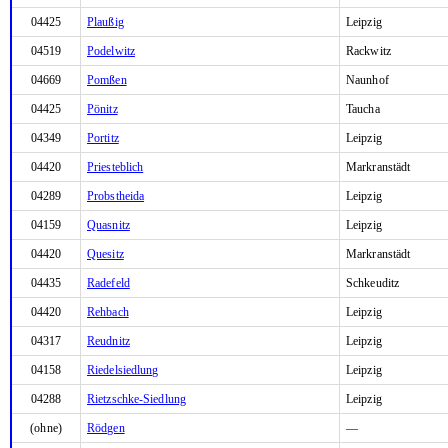
04425
Plaußig
Leipzig
04519
Podelwitz
Rackwitz
04669
Pomßen
Naunhof
04425
Pönitz
Taucha
04349
Portitz
Leipzig
04420
Priesteblich
Markranstädt
04289
Probstheida
Leipzig
04159
Quasnitz
Leipzig
04420
Quesitz
Markranstädt
04435
Radefeld
Schkeuditz
04420
Rehbach
Leipzig
04317
Reudnitz
Leipzig
04158
Riedelsiedlung
Leipzig
04288
Rietzschke-Siedlung
Leipzig
(ohne)
Rödgen
—