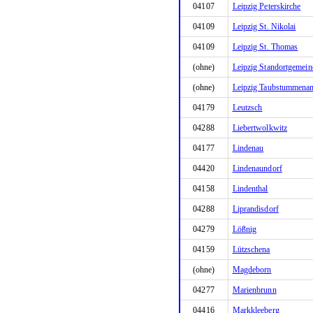
04107
Leipzig Peterskirche
04109
Leipzig St. Nikolai
04109
Leipzig St. Thomas
(ohne)
Leipzig Standortgemein
(ohne)
Leipzig Taubstummenan
04179
Leutzsch
04288
Liebertwolkwitz
04177
Lindenau
04420
Lindenaundorf
04158
Lindenthal
04288
Liprandisdorf
04279
Lößnig
04159
Lützschena
(ohne)
Magdeborn
04277
Marienbrunn
04416
Markkleeberg