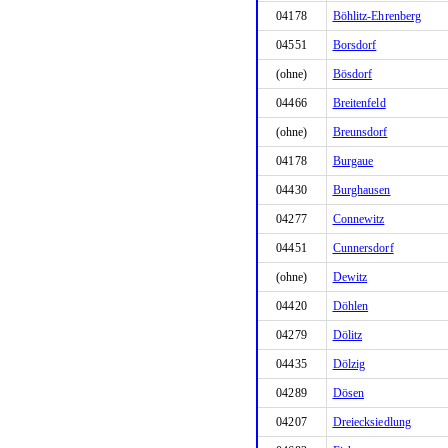
04178
Böhlitz-Ehrenberg
04551
Borsdorf
(ohne)
Bösdorf
04466
Breitenfeld
(ohne)
Breunsdorf
04178
Burgaue
04430
Burghausen
04277
Connewitz
04451
Cunnersdorf
(ohne)
Dewitz
04420
Döhlen
04279
Dölitz
04435
Dölzig
04289
Dösen
04207
Dreiecksiedlung