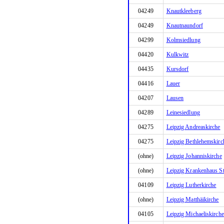
04249
Knautkleeberg
04249
Knautnaundorf
04299
Kolmsiedlung
04420
Kulkwitz
04435
Kursdorf
04416
Lauer
04207
Lausen
04289
Leinesiedlung
04275
Leipzig Andreaskirche
04275
Leipzig Bethlehemskirc
(ohne)
Leipzig Johanniskirche
(ohne)
Leipzig Krankenhaus St
04109
Leipzig Lutherkirche
(ohne)
Leipzig Matthäikirche
04105
Leipzig Michaeliskirche