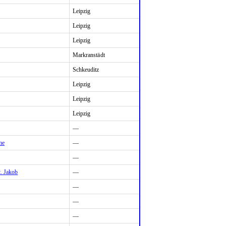
Leipzig
Leipzig
Leipzig
Markranstädt
Schkeuditz
Leipzig
Leipzig
Leipzig
—
he
—
—
. Jakob
—
—
—
—