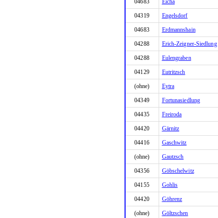
04683
Eicha
04319
Engelsdorf
04683
Erdmannshain
04288
Erich-Zeigner-Siedlung
04288
Eulengraben
04129
Eutritzsch
(ohne)
Eytra
04349
Fortunasiedlung
04435
Freiroda
04420
Gärnitz
04416
Gaschwitz
(ohne)
Gautzsch
04356
Göbschelwitz
04155
Gohlis
04420
Göhrenz
(ohne)
Göltzschen