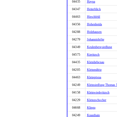
04435
Hayna
04347
Heiterblick
04463
Hirschfeld
04356
Hohenheida
04288
Holzhausen
04279
Johannishöhe
04349
Keulenbergsiedlung
04575
Kieritzsch
04435
Kleinliebenau
04205
Kleinmiltitz
04463
Kleinpösna
04249
Kleinsiedlung Thomas 
04158
Kleinwiederitzsch
04229
Kleinzschocher
04668
Klinga
04249
Knauthain