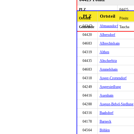
PLZ
04425
PLZ
Ortsteil
Ortsteil
Pönitz
04347
Abtnaundorf
Gemeinde
Taucha
04420
Albersdorf
04683
Albrechtshain
04319
Althen
04435
Altscherbitz
04683
Ammelshain
04318
Anger-Crottendorf
04249
Angersiedlung
04416
Auenhain
04288
August-Bebel-Siedlung
04316
Baalsdorf
04178
Barneck
04564
Böhlen