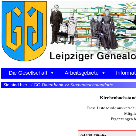
Die Gesellschaft
Arbeitsgebiete
Informat
Sie sind hier :
LGG-Datenbank >> Kirchenbuchstandorte
Kirchenbuchstand
Diese Liste wurde aus versch
Mitgli
Ergänzungen b
04425 Pönitz