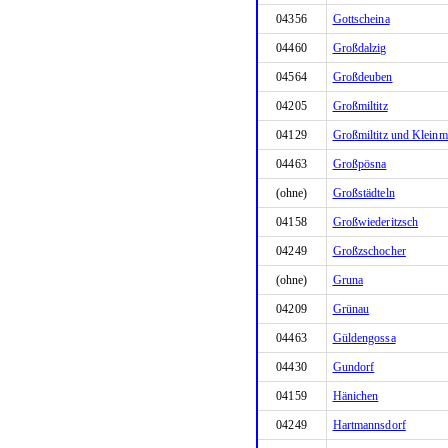
04356
Gottscheina
04460
Großdalzig
04564
Großdeuben
04205
Großmiltitz
04129
Großmiltitz und Kleinmi
04463
Großpösna
(ohne)
Großstädteln
04158
Großwiederitzsch
04249
Großzschocher
(ohne)
Gruna
04209
Grünau
04463
Güldengossa
04430
Gundorf
04159
Hänichen
04249
Hartmannsdorf