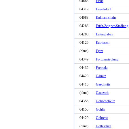
04683
Eicha
04319
Engelsdorf
04683
Erdmannshain
04288
Erich-Zeigner-Siedlung
04288
Eulengraben
04129
Eutritzsch
(ohne)
Eytra
04349
Fortunasiedlung
04435
Freiroda
04420
Gärnitz
04416
Gaschwitz
(ohne)
Gautzsch
04356
Göbschelwitz
04155
Gohlis
04420
Göhrenz
(ohne)
Göltzschen