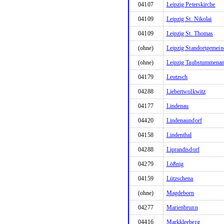
04107
Leipzig Peterskirche
04109
Leipzig St. Nikolai
04109
Leipzig St. Thomas
(ohne)
Leipzig Standortgemein
(ohne)
Leipzig Taubstummenan
04179
Leutzsch
04288
Liebertwolkwitz
04177
Lindenau
04420
Lindenaundorf
04158
Lindenthal
04288
Liprandisdorf
04279
Lößnig
04159
Lützschena
(ohne)
Magdeborn
04277
Marienbrunn
04416
Markkleeberg