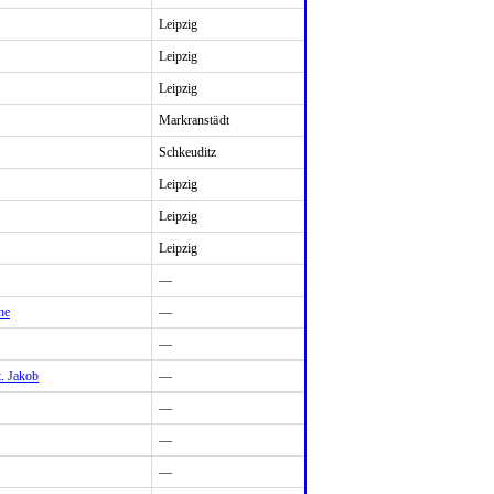
Leipzig
Leipzig
Leipzig
Markranstädt
Schkeuditz
Leipzig
Leipzig
Leipzig
—
he
—
—
. Jakob
—
—
—
—