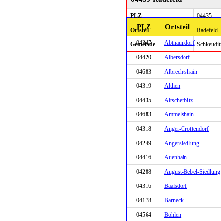
PLZ
04435
PLZ
Ortsteil
Ortsteil
Radefeld
04347
Abtnaundorf
Gemeinde
Schkeudit
04420
Albersdorf
04683
Albrechtshain
04319
Althen
04435
Altscherbitz
04683
Ammelshain
04318
Anger-Crottendorf
04249
Angersiedlung
04416
Auenhain
04288
August-Bebel-Siedlung
04316
Baalsdorf
04178
Barneck
04564
Böhlen