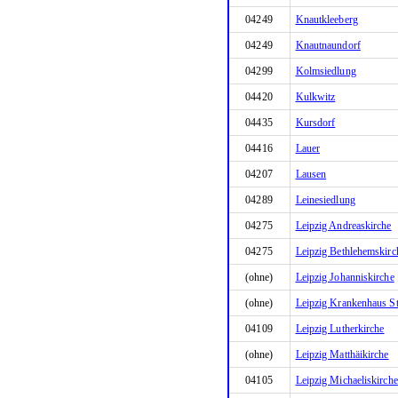
04249
Knautkleeberg
04249
Knautnaundorf
04299
Kolmsiedlung
04420
Kulkwitz
04435
Kursdorf
04416
Lauer
04207
Lausen
04289
Leinesiedlung
04275
Leipzig Andreaskirche
04275
Leipzig Bethlehemskirc
(ohne)
Leipzig Johanniskirche
(ohne)
Leipzig Krankenhaus St
04109
Leipzig Lutherkirche
(ohne)
Leipzig Matthäikirche
04105
Leipzig Michaeliskirche