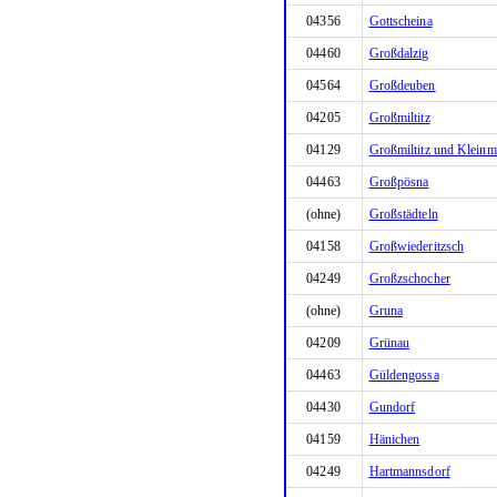
04356
Gottscheina
04460
Großdalzig
04564
Großdeuben
04205
Großmiltitz
04129
Großmiltitz und Kleinmi
04463
Großpösna
(ohne)
Großstädteln
04158
Großwiederitzsch
04249
Großzschocher
(ohne)
Gruna
04209
Grünau
04463
Güldengossa
04430
Gundorf
04159
Hänichen
04249
Hartmannsdorf