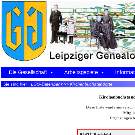
Die Gesellschaft
Arbeitsgebiete
Informat
Sie sind hier :
LGG-Datenbank >> Kirchenbuchstandorte
Kirchenbuchstand
Diese Liste wurde aus versch
Mitgli
Ergänzungen b
04435 Radefeld