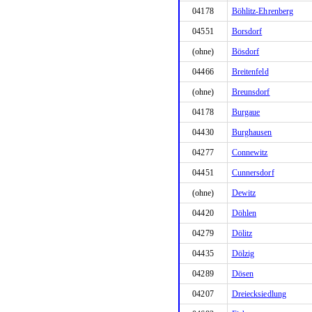
04178
Böhlitz-Ehrenberg
04551
Borsdorf
(ohne)
Bösdorf
04466
Breitenfeld
(ohne)
Breunsdorf
04178
Burgaue
04430
Burghausen
04277
Connewitz
04451
Cunnersdorf
(ohne)
Dewitz
04420
Döhlen
04279
Dölitz
04435
Dölzig
04289
Dösen
04207
Dreiecksiedlung