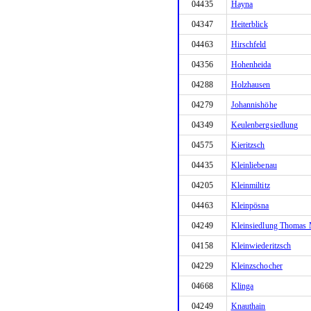
04435
Hayna
04347
Heiterblick
04463
Hirschfeld
04356
Hohenheida
04288
Holzhausen
04279
Johannishöhe
04349
Keulenbergsiedlung
04575
Kieritzsch
04435
Kleinliebenau
04205
Kleinmiltitz
04463
Kleinpösna
04249
Kleinsiedlung Thomas 
04158
Kleinwiederitzsch
04229
Kleinzschocher
04668
Klinga
04249
Knauthain