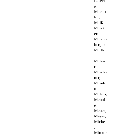
Ludwi
g,
Macho
ldt,
Malß,
Marck
ert,
Mauers
berger,
Mädler
,
Mehne
r,
Meichs
ner,
Meinh
old,
Melzer,
Menni
g,
Meuer,
Meyer,
Michel
,
Minner