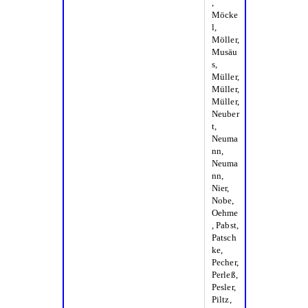
,
Möcke
l,
Möller,
Musäu
s,
Müller,
Müller,
Müller,
Neuber
t,
Neuma
nn,
Neuma
nn,
Nier,
Nobe,
Oehme
, Pabst,
Patsch
ke,
Pecher,
Perleß,
Pesler,
Piltz,