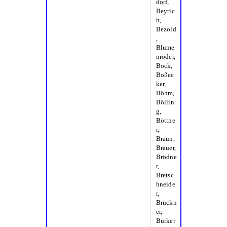
dorf,
Beyric
h,
Bezold
,
Blume
nröder,
Bock,
Boßec
ker,
Böhm,
Böllin
g,
Böttne
r,
Braun,
Bräuer,
Brödne
r,
Bretsc
hneide
r,
Brückn
er,
Burker