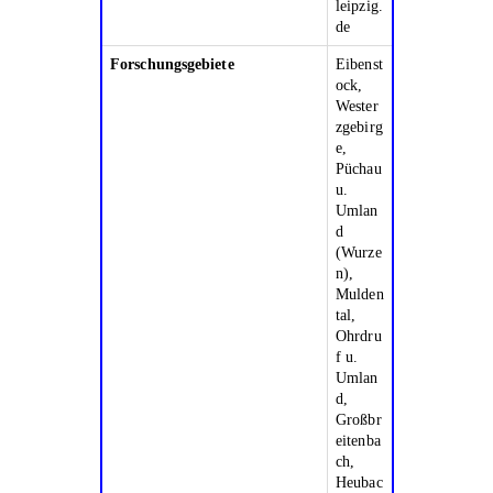
leipzig.
de
Forschungsgebiete
Eibenst
ock,
Wester
zgebirg
e,
Püchau
u.
Umlan
d
(Wurze
n),
Mulden
tal,
Ohrdru
f u.
Umlan
d,
Großbr
eitenba
ch,
Heubac