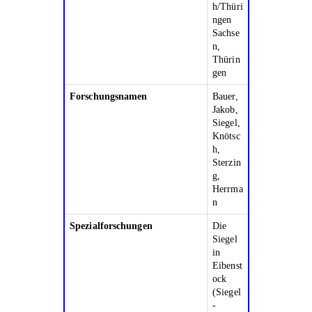
h/Thüri
ngen
Sachse
n,
Thürin
gen
Forschungsnamen
Bauer,
Jakob,
Siegel,
Knötsc
h,
Sterzin
g,
Herrma
n
Spezialforschungen
Die
Siegel
in
Eibenst
ock
(Siegel
-