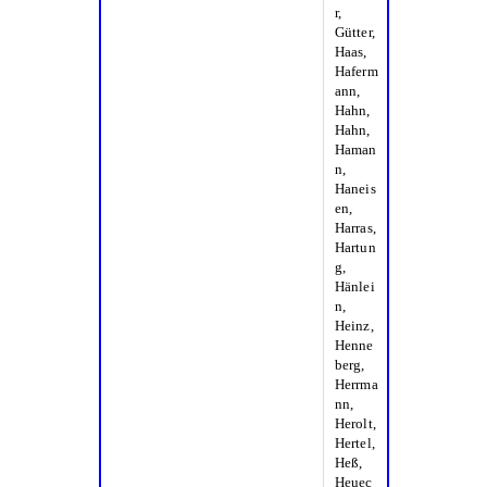
r,
Gütter,
Haas,
Haferm
ann,
Hahn,
Hahn,
Haman
n,
Haneis
en,
Harras,
Hartun
g,
Hänlei
n,
Heinz,
Henne
berg,
Herrma
nn,
Herolt,
Hertel,
Heß,
Heuec