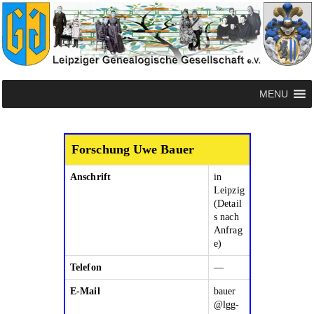
MENU
Forschung Uwe Bauer
Anschrift
in
Leipzig
(Detail
s nach
Anfrag
e)
Telefon
—
E-Mail
bauer
@lgg-