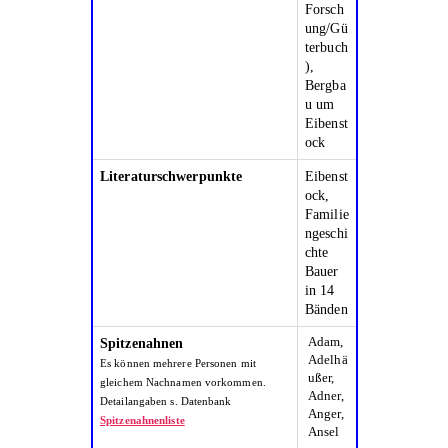
Forsch
ung/Gü
terbuch
),
Bergba
u um
Eibenst
ock
Literaturschwerpunkte
Eibenst
ock,
Familie
ngeschi
chte
Bauer
in 14
Bänden
Adam,
Spitzenahnen
Adelhä
Es können mehrere Personen mit
ußer,
gleichem Nachnamen vorkommen.
Adner,
Detailangaben s. Datenbank
Anger,
Spitzenahnenliste
Ansel