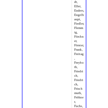
dt,
Eller,
Enders,
Engelh
aupt,
Fiedler,
Flemm
ig,
Förchn
er,
Förster,
Frank,
Freitag
,
Freybo
th,
Friedri
ch,
Friedri
ch,
Frisch
muth,
Fröhne
r,
Fuchs,