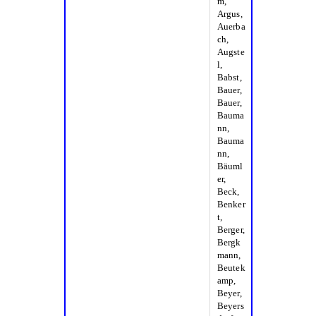
m,
Argus,
Auerba
ch,
Augste
l,
Babst,
Bauer,
Bauer,
Bauma
nn,
Bauma
nn,
Bäuml
er,
Beck,
Benker
t,
Berger,
Bergk
mann,
Beutek
amp,
Beyer,
Beyers