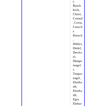
t,
Busch
beck,
Christ,
Conrad
, Cotta,
Creuch
s.
Kreuch
,
Döhler,
Dörfel,
Drechs
el,
Dümpe
rnagel
s.
Timper
nagel,
Eberha
rdt,
Eberha
rdt,
Eger,
Ehrhar