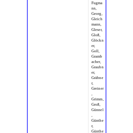
Fugma
nn,
Georg,
Gleich
mann,
Gleser,
Gloß,
Glöckn
er,
Goll,
Gramb
acher,
Graubn
er,
Gräbne
r,
Greiner
,
Grimm,
Groß,
Günnel
,
Günthe
r,
Günthe