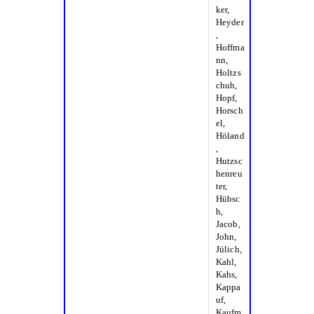
ker,
Heyder
,
Hoffma
nn,
Holtzs
chuh,
Hopf,
Horsch
el,
Höland
,
Hutzsc
henreu
ter,
Hübsc
h,
Jacob,
John,
Jülich,
Kahl,
Kahs,
Kappa
uf,
Kaufm