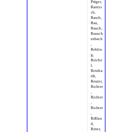
Präger,
Rantzs
ch,
Rasch,
Rau,
Rauch,
Rausch
enbach
,
Reblin
g,
Reiche
l,
Reinha
rdt,
Reuter,
Richter
,
Richter
,
Richter
,
Rißlan
d,
Ritter,