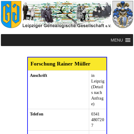
MENU
Forschung Rainer Müller
Anschrift
in
Leipzig
(Detail
s nach
Anfrag
e)
Telefon
0341
480720
7