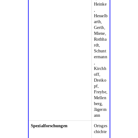
Heinke
,
Hesselb
arth,
Gerth,
Miene,
Rothha
rdt,
Schunt
ermann
,
Kirchh
off,
Dreiko
pf,
Freybe,
Mellen
berg,
Jägerm
ann
Spezialforschungen
Ortsges
chichte
,