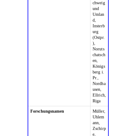
chweig
und
Umlan
d,
Insterb
urg
(Ostpr.
),
Noruts
chatsch
en,
Königs
berg i.
Pr.,
Nordha
usen,
Ellrich,
Riga
Forschungsnamen
Müller,
Uhlem
ann,
Zschirp
e,