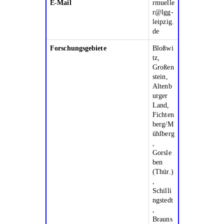
E-Mail
rmuelle
r@lgg-
leipzig.
de
Forschungsgebiete
Bloßwi
tz,
Großen
stein,
Altenb
urger
Land,
Fichten
berg/M
ühlberg
,
Gorsle
ben
(Thür.)
,
Schilli
ngstedt
,
Brauns