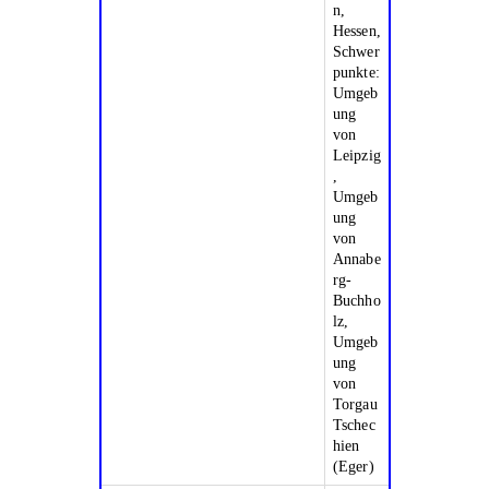
n,
Hessen,
Schwer
punkte:
Umgeb
ung
von
Leipzig
,
Umgeb
ung
von
Annabe
rg-
Buchho
lz,
Umgeb
ung
von
Torgau
Tschec
hien
(Eger)