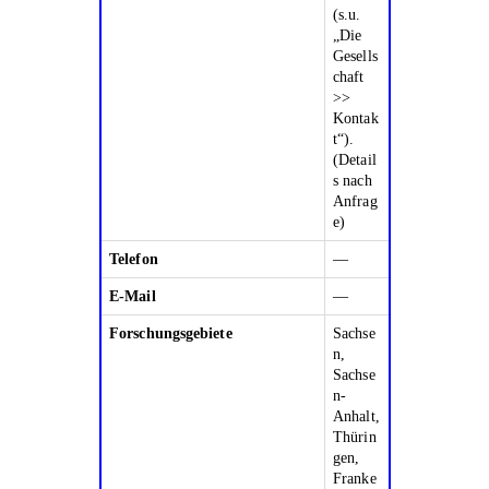
(s.u.
„Die
Gesells
chaft
>>
Kontak
t“).
(Detail
s nach
Anfrag
e)
Telefon
—
E-Mail
—
Forschungsgebiete
Sachse
n,
Sachse
n-
Anhalt,
Thürin
gen,
Franke