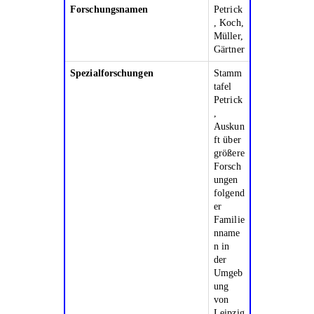
Forschungsnamen
Petrick
, Koch,
Müller,
Gärtner
Spezialforschungen
Stamm
tafel
Petrick
,
Auskun
ft über
größere
Forsch
ungen
folgend
er
Familie
nname
n in
der
Umgeb
ung
von
Leipzig