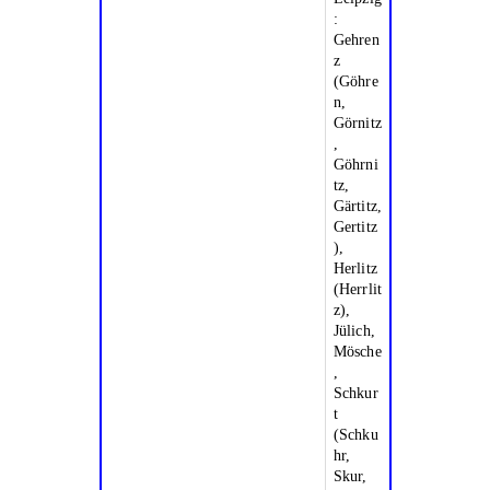
:
Gehren
z
(Göhre
n,
Görnitz
,
Göhrni
tz,
Gärtitz,
Gertitz
),
Herlitz
(Herrlit
z),
Jülich,
Mösche
,
Schkur
t
(Schku
hr,
Skur,