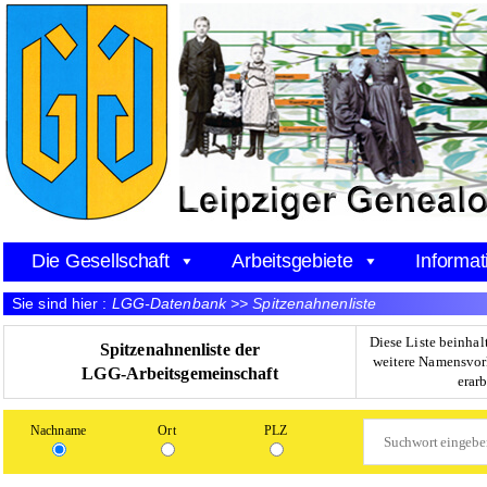
Die Gesellschaft
Arbeitsgebiete
Informat
Sie sind hier :
LGG-Datenbank >> Spitzenahnenliste
Diese Liste beinhal
Spitzenahnenliste der
weitere Namensvor
LGG-Arbeitsgemeinschaft
erar
Nachname
Ort
PLZ