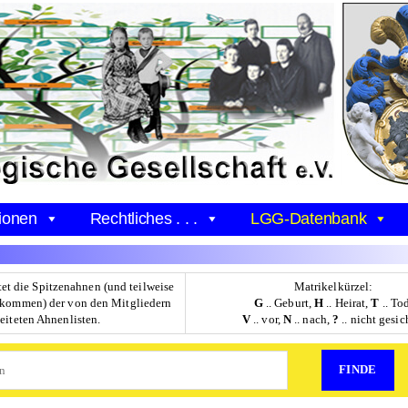
ionen
Rechtliches . . .
LGG-Datenbank
tet die Spitzenahnen (und teilweise
Matrikelkürzel:
kommen) der von den Mitgliedern
G
.. Geburt,
H
.. Heirat,
T
.. To
beiteten Ahnenlisten.
V
.. vor,
N
.. nach,
?
.. nicht gesic