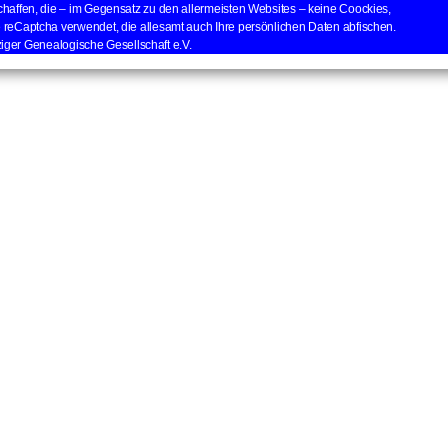
haffen, die – im Gegensatz zu den allermeisten Websites – keine Coockies,
reCaptcha verwendet, die allesamt auch Ihre persönlichen Daten abfischen.
iger Genealogische Gesellschaft e.V.