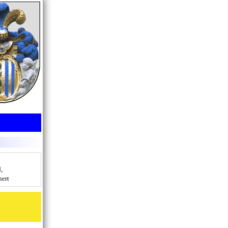
d,
hert